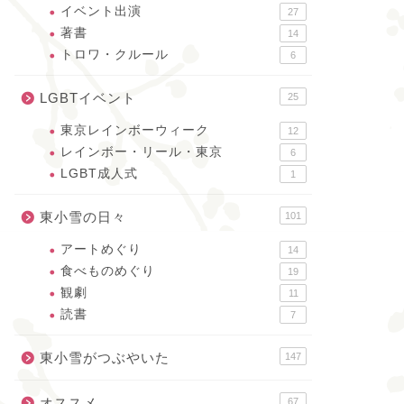
イベント出演
27
著書
14
トロワ・クルール
6
LGBTイベント
25
東京レインボーウィーク
12
レインボー・リール・東京
6
LGBT成人式
1
東小雪の日々
101
アートめぐり
14
食べものめぐり
19
観劇
11
読書
7
東小雪がつぶやいた
147
オススメ
67