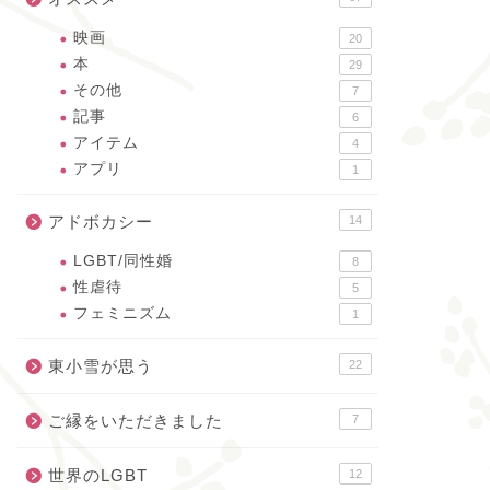
映画
20
本
29
その他
7
記事
6
アイテム
4
アプリ
1
アドボカシー
14
LGBT/同性婚
8
性虐待
5
フェミニズム
1
東小雪が思う
22
ご縁をいただきました
7
世界のLGBT
12