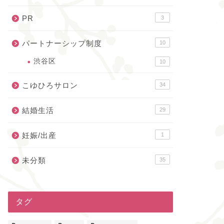
PR
3
パートナーシップ制度
10
渋谷区
10
こゆひろサロン
34
結婚生活
29
妊娠/出産
1
未分類
35
タグ