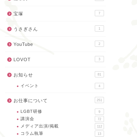
宝塚
7
うさぎさん
1
YouTube
2
LOVOT
3
お知らせ
81
イベント
4
お仕事について
251
LGBT研修
9
講演会
72
メディア出演/掲載
112
コラム執筆
13