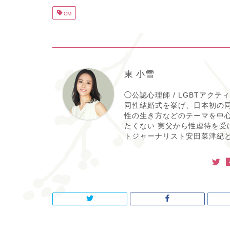
CM
東 小雪
◯公認心理師 / LGBTアク
同性結婚式を挙げ、日本初の同
性の生き方などのテーマを中
たくない 実父から性虐待を受
トジャーナリスト安田菜津紀と