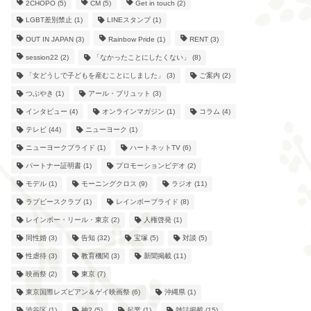
2CHOPO
(5)
CM
(5)
Get in touch
(2)
LGBT差別禁止
(1)
LINEスタンプ
(1)
OUT IN JAPAN
(3)
Rainbow Pride
(1)
RENT
(3)
session22
(2)
「なかったことにしたくない」
(8)
「女どうしで子どもを産むことにしました」
(3)
ご案内
(2)
つぶやき
(1)
アール・ブリュット
(3)
インタビュー
(4)
オンラインマガジン
(1)
コラム
(4)
テレビ
(44)
ニューヨーク
(1)
ニューヨークプライド
(1)
ハートネットTV
(6)
パートナー証明書
(1)
プロモーションビデオ
(2)
モデル
(1)
モーニングクロス
(9)
ラジオ
(11)
ラブピースクラブ
(1)
レインボープライド
(8)
レインボー・リール・東京
(2)
人権啓発
(1)
同性婚
(3)
告知
(32)
宝塚
(5)
対談
(5)
性虐待
(3)
教育機関
(3)
新聞掲載
(11)
映画祭
(2)
東京
(7)
東京国際レズビアン＆ゲイ映画祭
(6)
沖縄県
(1)
渋谷区
(1)
神2
(5)
起業
(1)
雑誌掲載
(15)