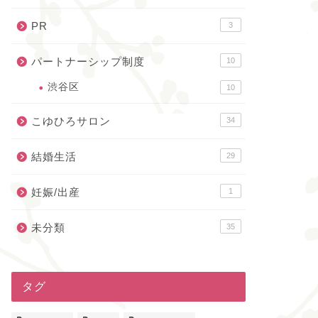
PR
3
パートナーシップ制度
10
渋谷区
10
こゆひろサロン
34
結婚生活
29
妊娠/出産
1
未分類
35
タグ