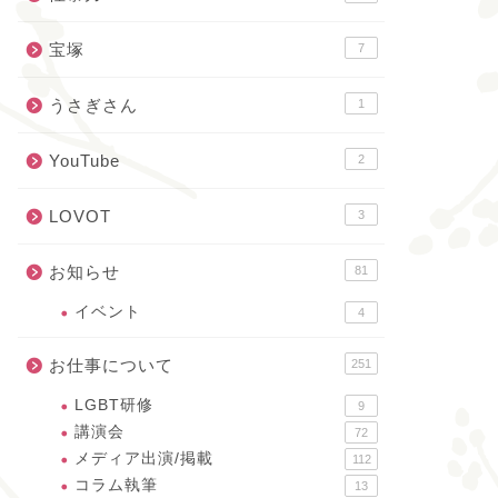
宝塚
7
うさぎさん
1
YouTube
2
LOVOT
3
お知らせ
81
イベント
4
お仕事について
251
LGBT研修
9
講演会
72
メディア出演/掲載
112
コラム執筆
13