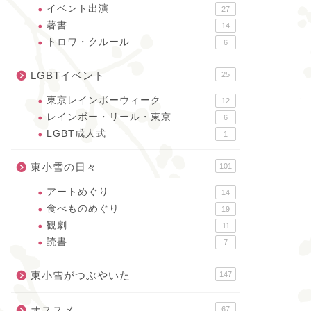
イベント出演
27
著書
14
トロワ・クルール
6
LGBTイベント
25
東京レインボーウィーク
12
レインボー・リール・東京
6
LGBT成人式
1
東小雪の日々
101
アートめぐり
14
食べものめぐり
19
観劇
11
読書
7
東小雪がつぶやいた
147
オススメ
67