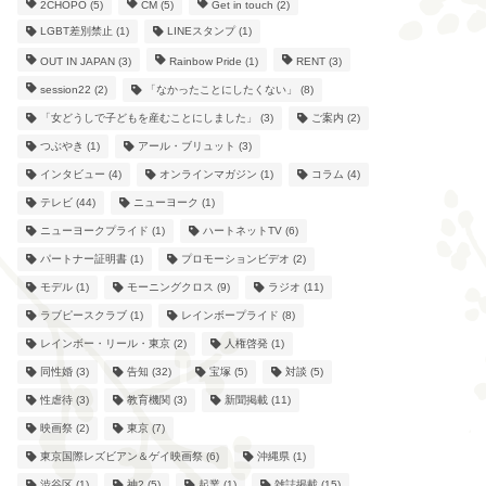
2CHOPO
(5)
CM
(5)
Get in touch
(2)
LGBT差別禁止
(1)
LINEスタンプ
(1)
OUT IN JAPAN
(3)
Rainbow Pride
(1)
RENT
(3)
session22
(2)
「なかったことにしたくない」
(8)
「女どうしで子どもを産むことにしました」
(3)
ご案内
(2)
つぶやき
(1)
アール・ブリュット
(3)
インタビュー
(4)
オンラインマガジン
(1)
コラム
(4)
テレビ
(44)
ニューヨーク
(1)
ニューヨークプライド
(1)
ハートネットTV
(6)
パートナー証明書
(1)
プロモーションビデオ
(2)
モデル
(1)
モーニングクロス
(9)
ラジオ
(11)
ラブピースクラブ
(1)
レインボープライド
(8)
レインボー・リール・東京
(2)
人権啓発
(1)
同性婚
(3)
告知
(32)
宝塚
(5)
対談
(5)
性虐待
(3)
教育機関
(3)
新聞掲載
(11)
映画祭
(2)
東京
(7)
東京国際レズビアン＆ゲイ映画祭
(6)
沖縄県
(1)
渋谷区
(1)
神2
(5)
起業
(1)
雑誌掲載
(15)