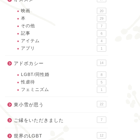
映画
20
本
29
その他
7
記事
6
アイテム
4
アプリ
1
アドボカシー
14
LGBT/同性婚
8
性虐待
5
フェミニズム
1
東小雪が思う
22
ご縁をいただきました
7
世界のLGBT
12