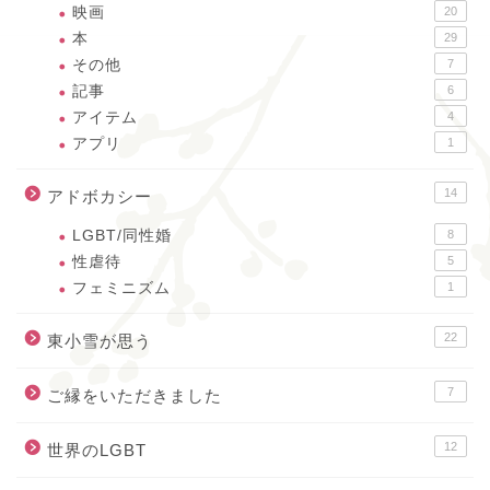
映画
20
本
29
その他
7
記事
6
アイテム
4
アプリ
1
14
アドボカシー
LGBT/同性婚
8
性虐待
5
フェミニズム
1
22
東小雪が思う
7
ご縁をいただきました
12
世界のLGBT