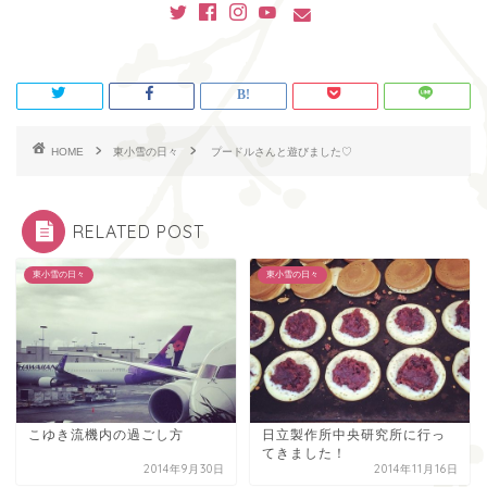
HOME
東小雪の日々
プードルさんと遊びました♡
RELATED POST
東小雪の日々
東小雪の日々
こゆき流機内の過ごし方
日立製作所中央研究所に行っ
てきました！
2014年9月30日
2014年11月16日