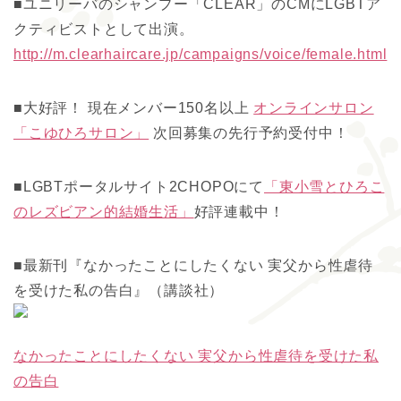
■ユニリーバのシャンプー「CLEAR」のCMにLGBTア
クティビストとして出演。
http://m.clearhaircare.jp/campaigns/voice/female.html
■大好評！ 現在メンバー150名以上
オンラインサロン
「こゆひろサロン」
次回募集の先行予約受付中！
■LGBTポータルサイト2CHOPOにて
「東小雪とひろこ
のレズビアン的結婚生活」
好評連載中！
■最新刊『なかったことにしたくない 実父から性虐待
を受けた私の告白』（講談社）
なかったことにしたくない 実父から性虐待を受けた私
の告白