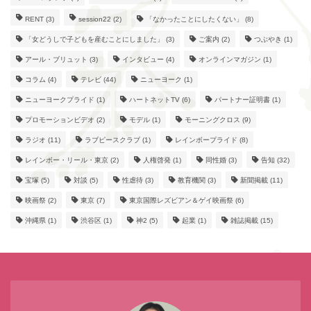
RENT
(3)
session22
(2)
「なかったことにしたくない」
(8)
「女どうしで子どもを産むことにしました」
(3)
ご案内
(2)
つぶやき
(1)
アール・ブリュット
(3)
インタビュー
(4)
オンラインマガジン
(1)
コラム
(4)
テレビ
(44)
ニューヨーク
(1)
ニューヨークプライド
(1)
ハートネットTV
(6)
パートナー証明書
(1)
プロモーションビデオ
(2)
モデル
(1)
モーニングクロス
(9)
ラジオ
(11)
ラブピースクラブ
(1)
レインボープライド
(8)
レインボー・リール・東京
(2)
人権啓発
(1)
同性婚
(3)
告知
(32)
宝塚
(5)
対談
(5)
性虐待
(3)
教育機関
(3)
新聞掲載
(11)
映画祭
(2)
東京
(7)
東京国際レズビアン＆ゲイ映画祭
(6)
沖縄県
(1)
渋谷区
(1)
神2
(5)
起業
(1)
雑誌掲載
(15)