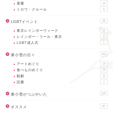
著書
14
トロワ・クルール
6
25
LGBTイベント
東京レインボーウィーク
12
レインボー・リール・東京
6
LGBT成人式
1
101
東小雪の日々
アートめぐり
14
食べものめぐり
19
観劇
11
読書
7
147
東小雪がつぶやいた
67
オススメ