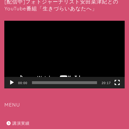
[配信中]フォトジャーナリスト安田菜津紀との
YouTube番組「生きづらいあなたへ」
動
画
プ
レ
ー
ヤ
ー
00:00
20:17
MENU
講演実績