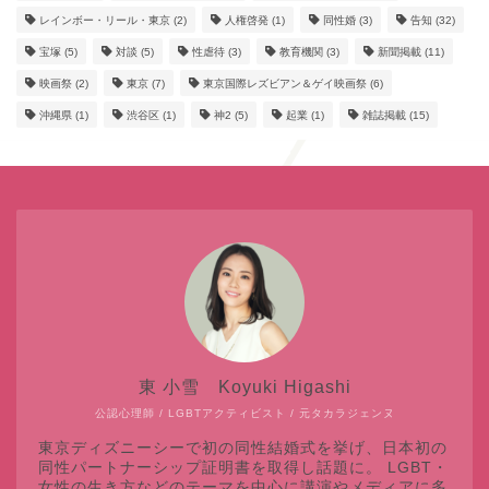
レインボー・リール・東京
(2)
人権啓発
(1)
同性婚
(3)
告知
(32)
宝塚
(5)
対談
(5)
性虐待
(3)
教育機関
(3)
新聞掲載
(11)
映画祭
(2)
東京
(7)
東京国際レズビアン＆ゲイ映画祭
(6)
沖縄県
(1)
渋谷区
(1)
神2
(5)
起業
(1)
雑誌掲載
(15)
東 小雪 Koyuki Higashi
公認心理師 / LGBTアクティビスト / 元タカラジェンヌ
東京ディズニーシーで初の同性結婚式を挙げ、日本初の
同性パートナーシップ証明書を取得し話題に。 LGBT・
女性の生き方などのテーマを中心に講演やメディアに多