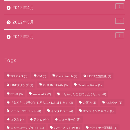
2
2012年4月
5
2012年3月
7
2012年2月
Tags
2CHOPO
(5)
CM
(5)
Get in touch
(2)
LGBT差別禁止
(1)
LINEスタンプ
(1)
OUT IN JAPAN
(3)
Rainbow Pride
(1)
RENT
(3)
session22
(2)
「なかったことにしたくない」
(8)
「女どうしで子どもを産むことにしました」
(3)
ご案内
(2)
つぶやき
(1)
アール・ブリュット
(3)
インタビュー
(4)
オンラインマガジン
(1)
コラム
(4)
テレビ
(44)
ニューヨーク
(1)
ニューヨークプライド
(1)
ハートネットTV
(6)
パートナー証明書
(1)