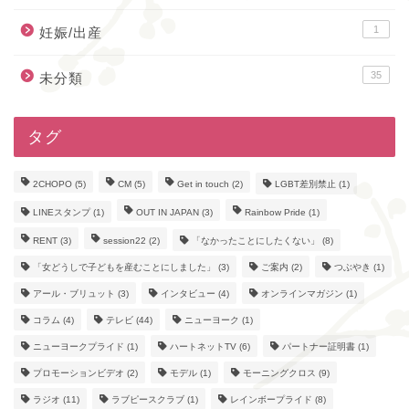
1
妊娠/出産
35
未分類
タグ
2CHOPO
(5)
CM
(5)
Get in touch
(2)
LGBT差別禁止
(1)
LINEスタンプ
(1)
OUT IN JAPAN
(3)
Rainbow Pride
(1)
RENT
(3)
session22
(2)
「なかったことにしたくない」
(8)
「女どうしで子どもを産むことにしました」
(3)
ご案内
(2)
つぶやき
(1)
アール・ブリュット
(3)
インタビュー
(4)
オンラインマガジン
(1)
コラム
(4)
テレビ
(44)
ニューヨーク
(1)
ニューヨークプライド
(1)
ハートネットTV
(6)
パートナー証明書
(1)
プロモーションビデオ
(2)
モデル
(1)
モーニングクロス
(9)
ラジオ
(11)
ラブピースクラブ
(1)
レインボープライド
(8)