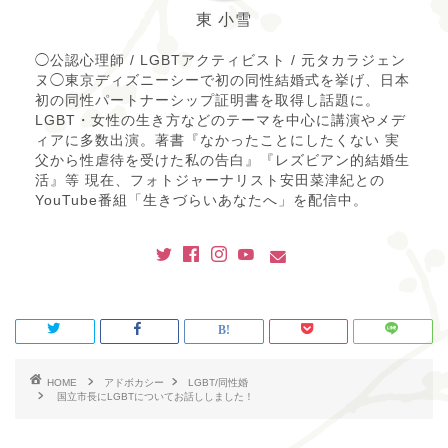
東 小雪
◯公認心理師 / LGBTアクティビスト / 元タカラジェン
ヌ◯東京ディズニーシーで初の同性結婚式を挙げ、日本
初の同性パートナーシップ証明書を取得し話題に。
LGBT・女性の生き方などのテーマを中心に講演やメデ
ィアに多数出演。著書『なかったことにしたくない 実
父から性虐待を受けた私の告白』『レズビアン的結婚生
活』等 現在、フォトジャーナリスト安田菜津紀との
YouTube番組「生きづらいあなたへ」を配信中。
HOME
アドボカシー
LGBT/同性婚
国立市長にLGBTについてお話ししました！