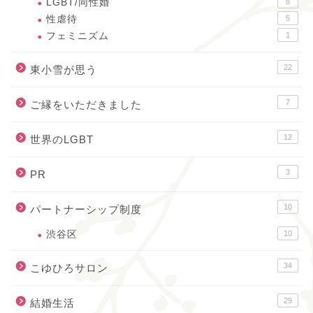
LGBT/同性婚
8
性虐待
5
フェミニズム
1
22
東小雪が思う
7
ご縁をいただきました
12
世界のLGBT
3
PR
10
パートナーシップ制度
渋谷区
10
34
こゆひろサロン
29
結婚生活