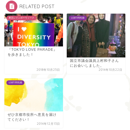
RELATED POST
東京レインボーウィーク
LGBT/同性婚
『TOKYO LOVE PARADE』
を歩きました！
国立市議会議員上村和子さん
にお会いしました。
2018年10月25日
2014年10月22日
LGBT/同性婚
ぜひ京都市役所へ意見を届け
てください！
2014年12月13日