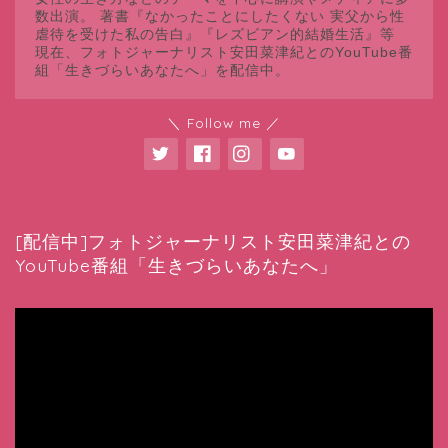
数出演。 著書『なかったことにしたくない 実父から性
虐待を受けた私の告白』『レズビアン的結婚生活』等
現在、フォトジャーナリスト安田菜津紀とのYouTube番
組「生きづらいあなたへ」を配信中。
＼ Follow me ／
[配信中]フォトジャーナリスト安田菜津紀との
YouTube番組「生きづらいあなたへ」
動
画
プ
レ
ー
ヤ
ー