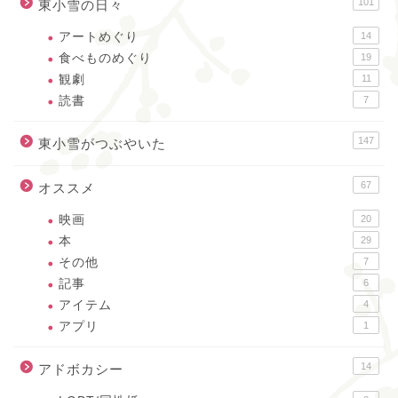
101
東小雪の日々
アートめぐり
14
食べものめぐり
19
観劇
11
読書
7
147
東小雪がつぶやいた
67
オススメ
映画
20
本
29
その他
7
記事
6
アイテム
4
アプリ
1
14
アドボカシー