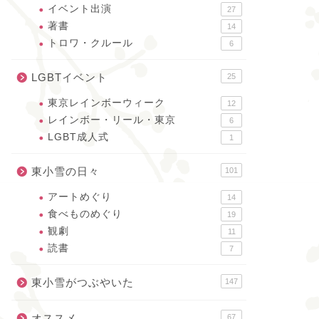
イベント出演
27
著書
14
トロワ・クルール
6
LGBTイベント
25
東京レインボーウィーク
12
レインボー・リール・東京
6
LGBT成人式
1
東小雪の日々
101
アートめぐり
14
食べものめぐり
19
観劇
11
読書
7
東小雪がつぶやいた
147
オススメ
67