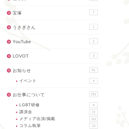
宝塚
7
うさぎさん
1
YouTube
2
LOVOT
3
お知らせ
81
イベント
4
お仕事について
251
LGBT研修
9
講演会
72
メディア出演/掲載
112
コラム執筆
13