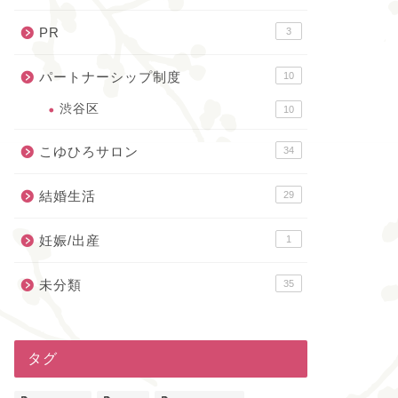
PR
3
パートナーシップ制度
10
渋谷区
10
こゆひろサロン
34
結婚生活
29
妊娠/出産
1
未分類
35
タグ