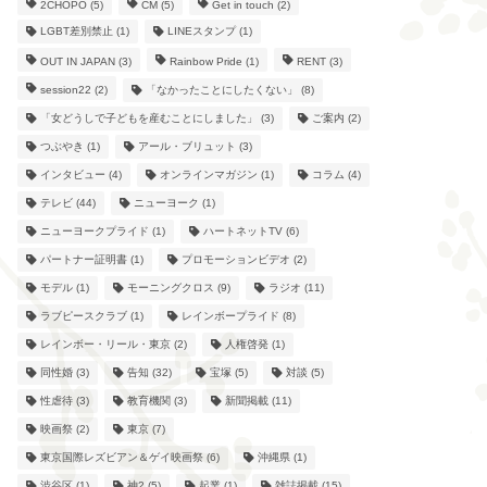
2CHOPO
(5)
CM
(5)
Get in touch
(2)
LGBT差別禁止
(1)
LINEスタンプ
(1)
OUT IN JAPAN
(3)
Rainbow Pride
(1)
RENT
(3)
session22
(2)
「なかったことにしたくない」
(8)
「女どうしで子どもを産むことにしました」
(3)
ご案内
(2)
つぶやき
(1)
アール・ブリュット
(3)
インタビュー
(4)
オンラインマガジン
(1)
コラム
(4)
テレビ
(44)
ニューヨーク
(1)
ニューヨークプライド
(1)
ハートネットTV
(6)
パートナー証明書
(1)
プロモーションビデオ
(2)
モデル
(1)
モーニングクロス
(9)
ラジオ
(11)
ラブピースクラブ
(1)
レインボープライド
(8)
レインボー・リール・東京
(2)
人権啓発
(1)
同性婚
(3)
告知
(32)
宝塚
(5)
対談
(5)
性虐待
(3)
教育機関
(3)
新聞掲載
(11)
映画祭
(2)
東京
(7)
東京国際レズビアン＆ゲイ映画祭
(6)
沖縄県
(1)
渋谷区
(1)
神2
(5)
起業
(1)
雑誌掲載
(15)