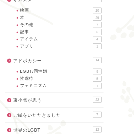
映画
20
本
29
その他
7
記事
6
アイテム
4
アプリ
1
アドボカシー
14
LGBT/同性婚
8
性虐待
5
フェミニズム
1
東小雪が思う
22
ご縁をいただきました
7
世界のLGBT
12