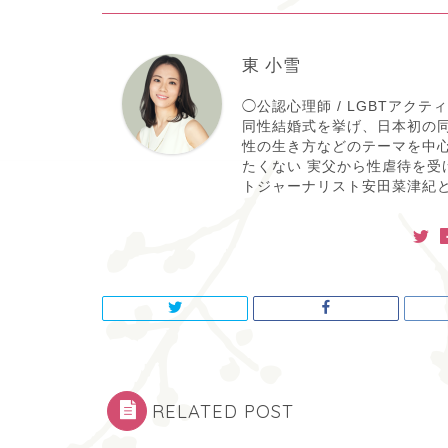
東 小雪
◯公認心理師 / LGBTアク
同性結婚式を挙げ、日本初の同
性の生き方などのテーマを中
たくない 実父から性虐待を受
トジャーナリスト安田菜津紀と
RELATED POST