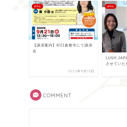
講演会
講演会
【講演案内】9/21倉敷市にて講演
会
LUSH JA
させていた
2022年9月13日
COMMENT