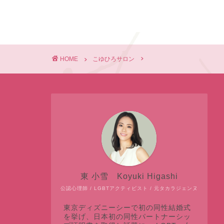
HOME
こゆひろサロン
東 小雪 Koyuki Higashi
公認心理師 / LGBTアクティビスト / 元タカラジェンヌ
東京ディズニーシーで初の同性結婚式
を挙げ、日本初の同性パートナーシッ