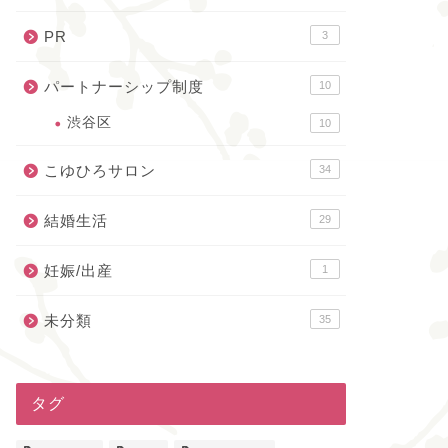
PR
3
パートナーシップ制度
10
渋谷区
10
こゆひろサロン
34
結婚生活
29
妊娠/出産
1
未分類
35
タグ