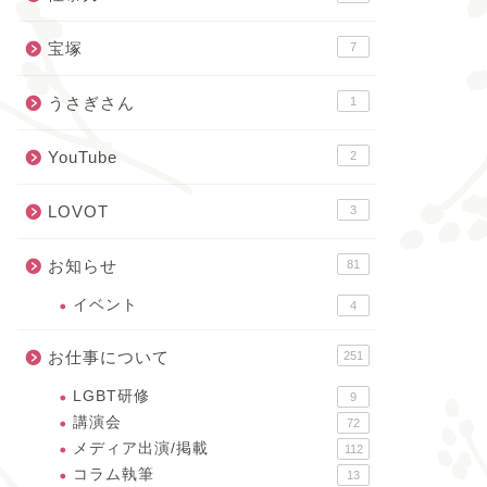
宝塚
7
うさぎさん
1
YouTube
2
LOVOT
3
お知らせ
81
イベント
4
お仕事について
251
LGBT研修
9
講演会
72
メディア出演/掲載
112
コラム執筆
13