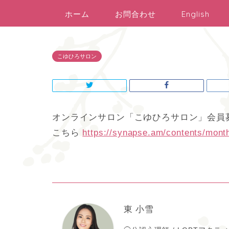
ホーム
お問合わせ
English
こゆひろサロン
オンラインサロン「こゆひろサロン」会員募
こちら
https://synapse.am/contents/month
東 小雪