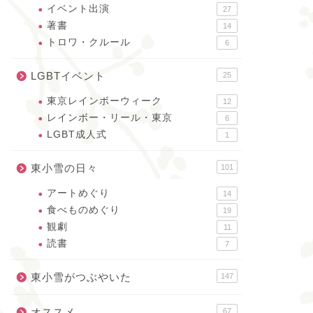
イベント出演
27
著書
14
トロワ・クルール
6
LGBTイベント
25
東京レインボーウィーク
12
レインボー・リール・東京
6
LGBT成人式
1
東小雪の日々
101
アートめぐり
14
食べものめぐり
19
観劇
11
読書
7
東小雪がつぶやいた
147
オススメ
67