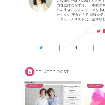
◯公認心理師 / LGBTアク
同性結婚式を挙げ、日本初の同
性の生き方などのテーマを中
たくない 実父から性虐待を受
トジャーナリスト安田菜津紀と
RELATED POST
こゆひろサロン
こゆひろサロン