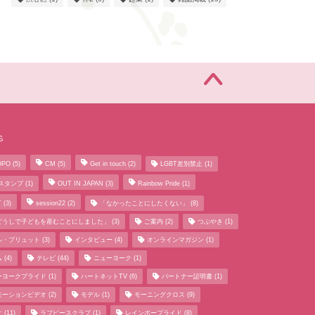
s
OPO
(5)
CM
(5)
Get in touch
(2)
LGBT差別禁止
(1)
Eスタンプ
(1)
OUT IN JAPAN
(3)
Rainbow Pride
(1)
T
(3)
session22
(2)
「なかったことにしたくない」
(8)
どうしで子どもを産むことにしました」
(3)
ご案内
(2)
つぶやき
(1)
ル・ブリュット
(3)
インタビュー
(4)
オンラインマガジン
(1)
ム
(4)
テレビ
(44)
ニューヨーク
(1)
ーヨークプライド
(1)
ハートネットTV
(6)
パートナー証明書
(1)
モーションビデオ
(2)
モデル
(1)
モーニングクロス
(9)
オ
(11)
ラブピースクラブ
(1)
レインボープライド
(8)