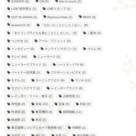
2CHOPO
(5)
CM
(5)
Get in touch
(2)
LGBT差別禁止
(1)
LINEスタンプ
(1)
OUT IN JAPAN
(3)
Rainbow Pride
(1)
RENT
(3)
session22
(2)
「なかったことにしたくない」
(8)
「女どうしで子どもを産むことにしました」
(3)
ご案内
(2)
つぶやき
(1)
アール・ブリュット
(3)
インタビュー
(4)
オンラインマガジン
(1)
コラム
(4)
テレビ
(44)
ニューヨーク
(1)
ニューヨークプライド
(1)
ハートネットTV
(6)
パートナー証明書
(1)
プロモーションビデオ
(2)
モデル
(1)
モーニングクロス
(9)
ラジオ
(11)
ラブピースクラブ
(1)
レインボープライド
(8)
レインボー・リール・東京
(2)
人権啓発
(1)
同性婚
(3)
告知
(32)
宝塚
(5)
対談
(5)
性虐待
(3)
教育機関
(3)
新聞掲載
(11)
映画祭
(2)
東京
(7)
東京国際レズビアン＆ゲイ映画祭
(6)
沖縄県
(1)
渋谷区
(1)
神2
(5)
起業
(1)
雑誌掲載
(15)