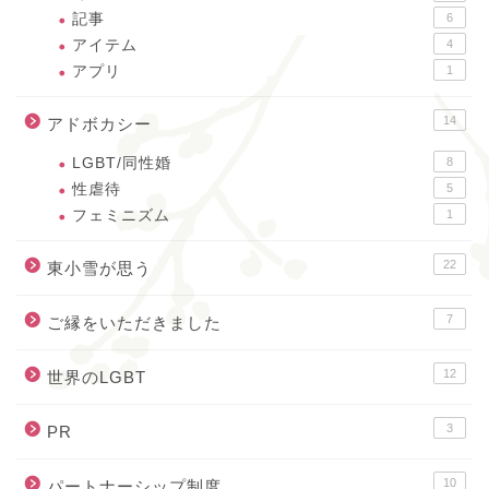
記事
6
アイテム
4
アプリ
1
14
アドボカシー
LGBT/同性婚
8
性虐待
5
フェミニズム
1
22
東小雪が思う
7
ご縁をいただきました
12
世界のLGBT
3
PR
10
パートナーシップ制度