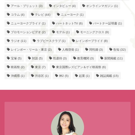
アール・ブリュット
(3)
インタビュー
(4)
オンラインマガジン
(1)
コラム
(4)
テレビ
(44)
ニューヨーク
(1)
ニューヨークプライド
(1)
ハートネットTV
(6)
パートナー証明書
(1)
プロモーションビデオ
(2)
モデル
(1)
モーニングクロス
(9)
ラジオ
(11)
ラブピースクラブ
(1)
レインボープライド
(8)
レインボー・リール・東京
(2)
人権啓発
(1)
同性婚
(3)
告知
(32)
宝塚
(5)
対談
(5)
性虐待
(3)
教育機関
(3)
新聞掲載
(11)
映画祭
(2)
東京
(7)
東京国際レズビアン＆ゲイ映画祭
(6)
沖縄県
(1)
渋谷区
(1)
神2
(5)
起業
(1)
雑誌掲載
(15)