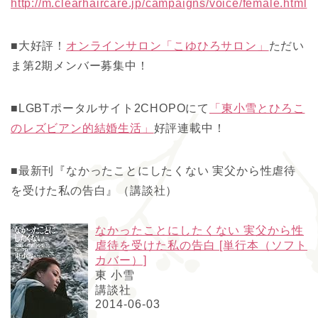
http://m.clearhaircare.jp/campaigns/voice/female.html
■大好評！
オンラインサロン「こゆひろサロン」
ただい
ま第2期メンバー募集中！
■LGBTポータルサイト2CHOPOにて
「東小雪とひろこ
のレズビアン的結婚生活」
好評連載中！
■最新刊『なかったことにしたくない 実父から性虐待
を受けた私の告白』（講談社）
なかったことにしたくない 実父から性
虐待を受けた私の告白 [単行本（ソフト
カバー）]
東 小雪
講談社
2014-06-03