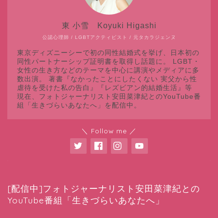
東 小雪 Koyuki Higashi
公認心理師 / LGBTアクティビスト / 元タカラジェンヌ
東京ディズニーシーで初の同性結婚式を挙げ、日本初の
同性パートナーシップ証明書を取得し話題に。 LGBT・
女性の生き方などのテーマを中心に講演やメディアに多
数出演。 著書『なかったことにしたくない 実父から性
虐待を受けた私の告白』『レズビアン的結婚生活』等
現在、フォトジャーナリスト安田菜津紀とのYouTube番
組「生きづらいあなたへ」を配信中。
＼ Follow me ／
[配信中]フォトジャーナリスト安田菜津紀との
YouTube番組「生きづらいあなたへ」