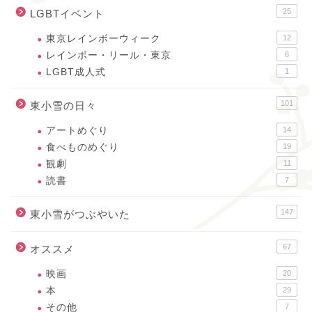
25
LGBTイベント
東京レインボーウィーク
12
レインボー・リール・東京
6
LGBT成人式
1
101
東小雪の日々
アートめぐり
14
食べものめぐり
19
観劇
11
読書
7
147
東小雪がつぶやいた
67
オススメ
映画
20
本
29
その他
7