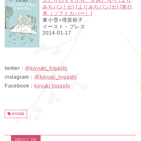
ふたりのママから、きみたちへ (より
みちパン! セ) (よりみちパン!セ) [単行
本（ソフトカバー）]
東小雪+増原裕子
イースト・プレス
2014-01-17
twitter：
@koyuki_higashi
instagram：
@koyuki_higashi
Facebook：
koyuki higashi
新聞掲載
ABOUT ME