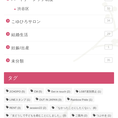
渋谷区
10
34
こゆひろサロン
29
結婚生活
1
妊娠/出産
35
未分類
タグ
2CHOPO
(5)
CM
(5)
Get in touch
(2)
LGBT差別禁止
(1)
LINEスタンプ
(1)
OUT IN JAPAN
(3)
Rainbow Pride
(1)
RENT
(3)
session22
(2)
「なかったことにしたくない」
(8)
「女どうしで子どもを産むことにしました」
(3)
ご案内
(2)
つぶやき
(1)