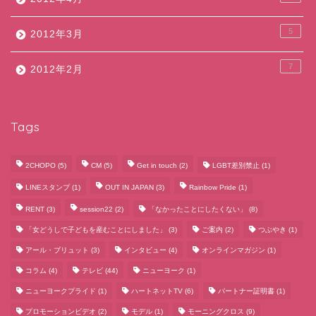
5
2012年3月
7
2012年2月
Tags
2CHOPO
(5)
CM
(5)
Get in touch
(2)
LGBT差別禁止
(1)
LINEスタンプ
(1)
OUT IN JAPAN
(3)
Rainbow Pride
(1)
RENT
(3)
session22
(2)
「なかったことにしたくない」
(8)
「女どうしで子どもを産むことにしました」
(3)
ご案内
(2)
つぶやき
(1)
アール・ブリュット
(3)
インタビュー
(4)
オンラインマガジン
(1)
コラム
(4)
テレビ
(44)
ニューヨーク
(1)
ニューヨークプライド
(1)
ハートネットTV
(6)
パートナー証明書
(1)
プロモーションビデオ
(2)
モデル
(1)
モーニングクロス
(9)