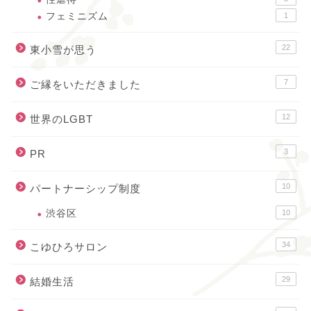
フェミニズム
1
22
東小雪が思う
7
ご縁をいただきました
12
世界のLGBT
3
PR
10
パートナーシップ制度
渋谷区
10
34
こゆひろサロン
29
結婚生活