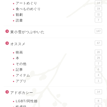
アートめぐり
14
食べものめぐり
19
観劇
11
読書
7
147
東小雪がつぶやいた
67
オススメ
映画
20
本
29
その他
7
記事
6
アイテム
4
アプリ
1
14
アドボカシー
LGBT/同性婚
8
性虐待
5