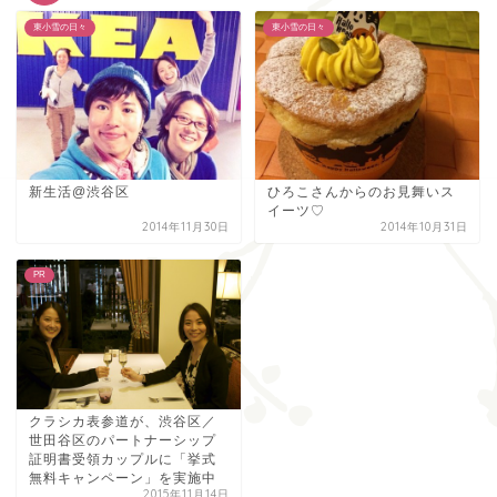
東小雪の日々
東小雪の日々
新生活@渋谷区
ひろこさんからのお見舞いス
イーツ♡
2014年11月30日
2014年10月31日
PR
クラシカ表参道が、渋谷区／
世田谷区のパートナーシップ
証明書受領カップルに「挙式
無料キャンペーン」を実施中
2015年11月14日