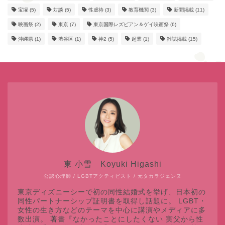
宝塚
(5)
対談
(5)
性虐待
(3)
教育機関
(3)
新聞掲載
(11)
映画祭
(2)
東京
(7)
東京国際レズビアン＆ゲイ映画祭
(6)
沖縄県
(1)
渋谷区
(1)
神2
(5)
起業
(1)
雑誌掲載
(15)
東 小雪 Koyuki Higashi
公認心理師 / LGBTアクティビスト / 元タカラジェンヌ
東京ディズニーシーで初の同性結婚式を挙げ、日本初の
同性パートナーシップ証明書を取得し話題に。 LGBT・
女性の生き方などのテーマを中心に講演やメディアに多
数出演。 著書『なかったことにしたくない 実父から性