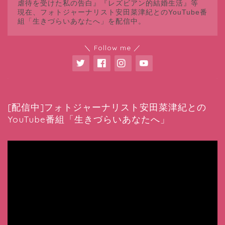
虐待を受けた私の告白』『レズビアン的結婚生活』等
現在、フォトジャーナリスト安田菜津紀とのYouTube番
組「生きづらいあなたへ」を配信中。
＼ Follow me ／
[配信中]フォトジャーナリスト安田菜津紀との
YouTube番組「生きづらいあなたへ」
動
画
プ
レ
ー
ヤ
ー