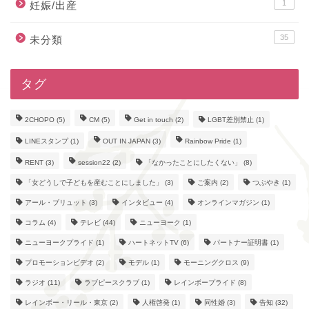
1
妊娠/出産
35
未分類
タグ
2CHOPO
(5)
CM
(5)
Get in touch
(2)
LGBT差別禁止
(1)
LINEスタンプ
(1)
OUT IN JAPAN
(3)
Rainbow Pride
(1)
RENT
(3)
session22
(2)
「なかったことにしたくない」
(8)
「女どうしで子どもを産むことにしました」
(3)
ご案内
(2)
つぶやき
(1)
アール・ブリュット
(3)
インタビュー
(4)
オンラインマガジン
(1)
コラム
(4)
テレビ
(44)
ニューヨーク
(1)
ニューヨークプライド
(1)
ハートネットTV
(6)
パートナー証明書
(1)
プロモーションビデオ
(2)
モデル
(1)
モーニングクロス
(9)
ラジオ
(11)
ラブピースクラブ
(1)
レインボープライド
(8)
レインボー・リール・東京
(2)
人権啓発
(1)
同性婚
(3)
告知
(32)