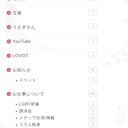
宝塚
7
うさぎさん
1
YouTube
2
LOVOT
3
お知らせ
81
イベント
4
お仕事について
251
LGBT研修
9
講演会
72
メディア出演/掲載
112
コラム執筆
13