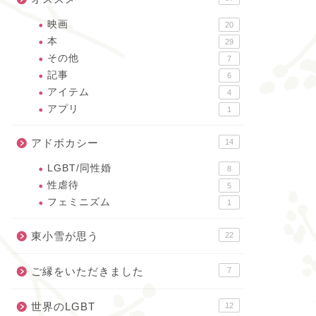
映画
20
本
29
その他
7
記事
6
アイテム
4
アプリ
1
アドボカシー
14
LGBT/同性婚
8
性虐待
5
フェミニズム
1
東小雪が思う
22
ご縁をいただきました
7
世界のLGBT
12