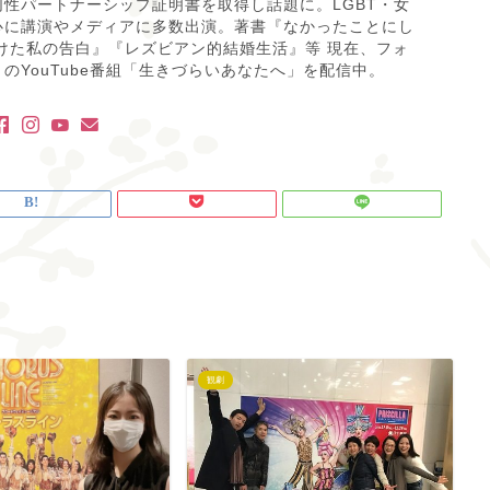
性パートナーシップ証明書を取得し話題に。LGBT・女
心に講演やメディアに多数出演。著書『なかったことにし
けた私の告白』『レズビアン的結婚生活』等 現在、フォ
のYouTube番組「生きづらいあなたへ」を配信中。
観劇