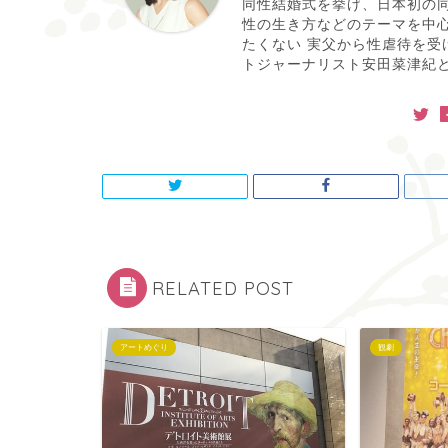
同性結婚式を挙げ、日本初の同
性の生き方などのテーマを中
たくない 実父から性虐待を受
トジャーナリスト安田菜津紀と
RELATED POST
アートめぐり
観劇