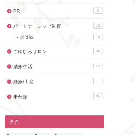
PR
3
パートナーシップ制度
10
渋谷区
10
こゆひろサロン
34
結婚生活
29
妊娠/出産
1
未分類
35
タグ