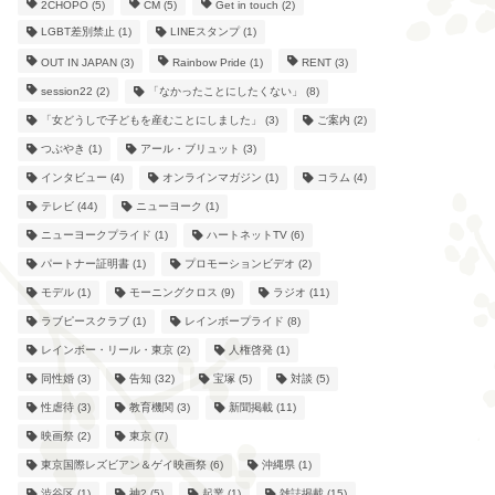
2CHOPO
(5)
CM
(5)
Get in touch
(2)
LGBT差別禁止
(1)
LINEスタンプ
(1)
OUT IN JAPAN
(3)
Rainbow Pride
(1)
RENT
(3)
session22
(2)
「なかったことにしたくない」
(8)
「女どうしで子どもを産むことにしました」
(3)
ご案内
(2)
つぶやき
(1)
アール・ブリュット
(3)
インタビュー
(4)
オンラインマガジン
(1)
コラム
(4)
テレビ
(44)
ニューヨーク
(1)
ニューヨークプライド
(1)
ハートネットTV
(6)
パートナー証明書
(1)
プロモーションビデオ
(2)
モデル
(1)
モーニングクロス
(9)
ラジオ
(11)
ラブピースクラブ
(1)
レインボープライド
(8)
レインボー・リール・東京
(2)
人権啓発
(1)
同性婚
(3)
告知
(32)
宝塚
(5)
対談
(5)
性虐待
(3)
教育機関
(3)
新聞掲載
(11)
映画祭
(2)
東京
(7)
東京国際レズビアン＆ゲイ映画祭
(6)
沖縄県
(1)
渋谷区
(1)
神2
(5)
起業
(1)
雑誌掲載
(15)