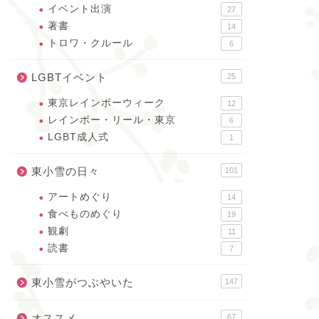
イベント出演
27
著書
14
トロワ・クルール
6
LGBTイベント
25
東京レインボーウィーク
12
レインボー・リール・東京
6
LGBT成人式
1
東小雪の日々
101
アートめぐり
14
食べものめぐり
19
観劇
11
読書
7
東小雪がつぶやいた
147
オススメ
67