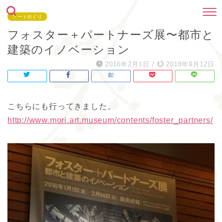
アートめぐり
フォスター＋パートナーズ展〜都市と
建築のイノベーション
2016年2月1日
/
2018年9月12日
こちらにも行ってきました。
http://www.mori.art.museum/contents/foster_partners/