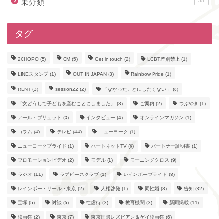
35
未分類
タグ
2CHOPO
(5)
CM
(5)
Get in touch
(2)
LGBT差別禁止
(1)
LINEスタンプ
(1)
OUT IN JAPAN
(3)
Rainbow Pride
(1)
RENT
(3)
session22
(2)
「なかったことにしたくない」
(8)
「女どうしで子どもを産むことにしました」
(3)
ご案内
(2)
つぶやき
(1)
アール・ブリュット
(3)
インタビュー
(4)
オンラインマガジン
(1)
コラム
(4)
テレビ
(44)
ニューヨーク
(1)
ニューヨークプライド
(1)
ハートネットTV
(6)
パートナー証明書
(1)
プロモーションビデオ
(2)
モデル
(1)
モーニングクロス
(9)
ラジオ
(11)
ラブピースクラブ
(1)
レインボープライド
(8)
レインボー・リール・東京
(2)
人権啓発
(1)
同性婚
(3)
告知
(32)
宝塚
(5)
対談
(5)
性虐待
(3)
教育機関
(3)
新聞掲載
(11)
映画祭
(2)
東京
(7)
東京国際レズビアン＆ゲイ映画祭
(6)