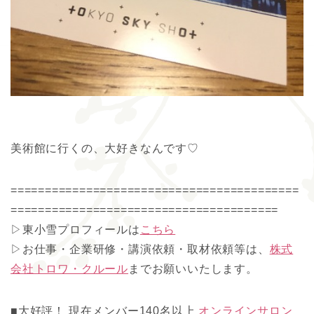
美術館に行くの、大好きなんです♡
==========================================
=======================================
▷東小雪プロフィールは
こちら
▷お仕事・企業研修・講演依頼・取材依頼等は、
株式
会社トロワ・クルール
までお願いいたします。
■大好評！ 現在メンバー140名以上
オンラインサロン