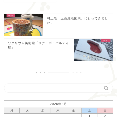
村上隆「五百羅漢図展」に行ってきまし
た。
ワタリウム美術館「リナ・ボ・バルディ
展」
2026年8月
月
火
水
木
金
土
日
1
2