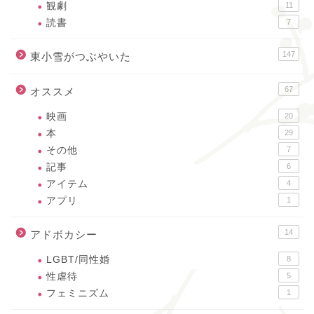
観劇
11
読書
7
147
東小雪がつぶやいた
67
オススメ
映画
20
本
29
その他
7
記事
6
アイテム
4
アプリ
1
14
アドボカシー
LGBT/同性婚
8
性虐待
5
フェミニズム
1