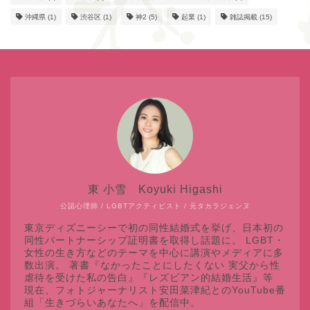
沖縄県
(1)
渋谷区
(1)
神2
(5)
起業
(1)
雑誌掲載
(15)
東 小雪 Koyuki Higashi
公認心理師 / LGBTアクティビスト / 元タカラジェンヌ
東京ディズニーシーで初の同性結婚式を挙げ、日本初の
同性パートナーシップ証明書を取得し話題に。 LGBT・
女性の生き方などのテーマを中心に講演やメディアに多
数出演。 著書『なかったことにしたくない 実父から性
虐待を受けた私の告白』『レズビアン的結婚生活』等
現在、フォトジャーナリスト安田菜津紀とのYouTube番
組「生きづらいあなたへ」を配信中。