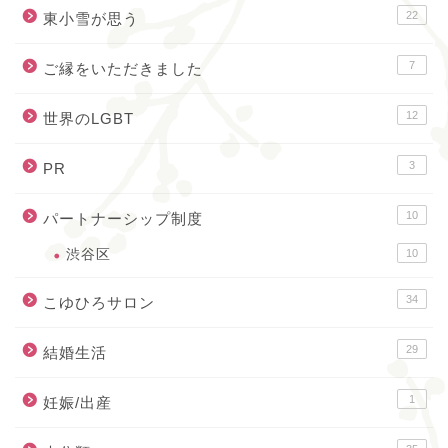
22
東小雪が思う
7
ご縁をいただきました
12
世界のLGBT
3
PR
10
パートナーシップ制度
渋谷区
10
34
こゆひろサロン
29
結婚生活
1
妊娠/出産