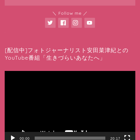
＼ Follow me ／
[配信中]フォトジャーナリスト安田菜津紀との
YouTube番組「生きづらいあなたへ」
動
画
プ
レ
ー
ヤ
ー
00:00
20:17