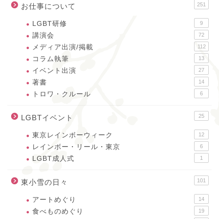
251
お仕事について
LGBT研修
9
講演会
72
メディア出演/掲載
112
コラム執筆
13
イベント出演
27
著書
14
トロワ・クルール
6
25
LGBTイベント
東京レインボーウィーク
12
レインボー・リール・東京
6
LGBT成人式
1
101
東小雪の日々
アートめぐり
14
食べものめぐり
19