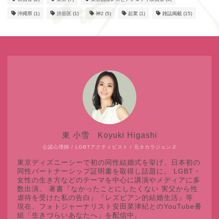
沖縄県
(1)
渋谷区
(1)
神2
(5)
起業
(1)
雑誌掲載
(15)
東 小雪 Koyuki Higashi
公認心理師 / LGBTアクティビスト / 元タカラジェンヌ
東京ディズニーシーで初の同性結婚式を挙げ、日本初の
同性パートナーシップ証明書を取得し話題に。 LGBT・
女性の生き方などのテーマを中心に講演やメディアに多
数出演。 著書『なかったことにしたくない 実父から性
虐待を受けた私の告白』『レズビアン的結婚生活』等
現在、フォトジャーナリスト安田菜津紀とのYouTube番
組「生きづらいあなたへ」を配信中。