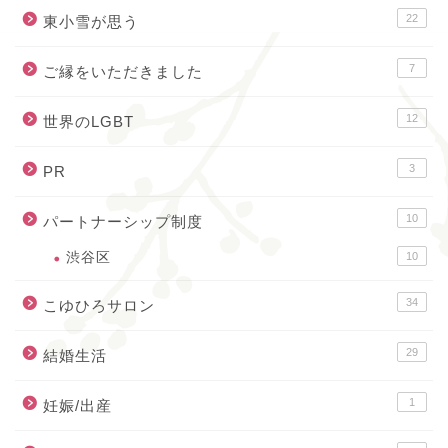
22
東小雪が思う
7
ご縁をいただきました
12
世界のLGBT
3
PR
10
パートナーシップ制度
渋谷区
10
34
こゆひろサロン
29
結婚生活
1
妊娠/出産