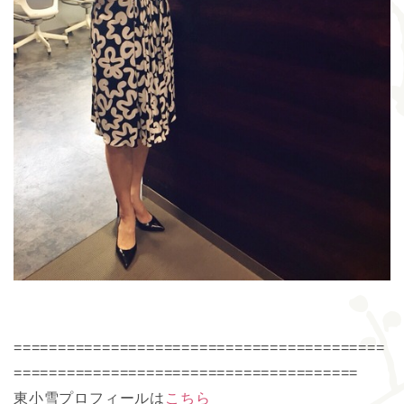
==========================================
=======================================
東小雪プロフィールは
こちら