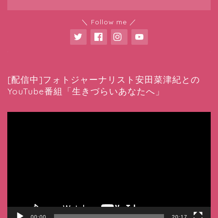
＼ Follow me ／
[配信中]フォトジャーナリスト安田菜津紀との
YouTube番組「生きづらいあなたへ」
動
画
プ
レ
ー
ヤ
ー
00:00
20:17