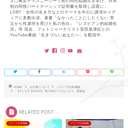
ヌ◯東京ディズニーシーで初の同性結婚式を挙げ、日本
初の同性パートナーシップ証明書を取得し話題に。
LGBT・女性の生き方などのテーマを中心に講演やメデ
ィアに多数出演。著書『なかったことにしたくない 実
父から性虐待を受けた私の告白』『レズビアン的結婚生
活』等 現在、フォトジャーナリスト安田菜津紀との
YouTube番組「生きづらいあなたへ」を配信中。
HOME
お仕事について
メディア出演/掲載
【テレビ】本日5/24『私の何がイケないの？』再放送
RELATED POST
メディア出演/掲載
メディア出演/掲載