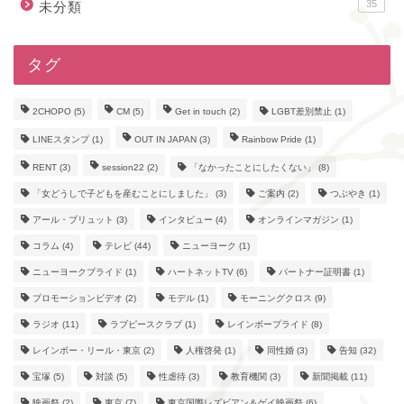
35
未分類
タグ
2CHOPO
(5)
CM
(5)
Get in touch
(2)
LGBT差別禁止
(1)
LINEスタンプ
(1)
OUT IN JAPAN
(3)
Rainbow Pride
(1)
RENT
(3)
session22
(2)
「なかったことにしたくない」
(8)
「女どうしで子どもを産むことにしました」
(3)
ご案内
(2)
つぶやき
(1)
アール・ブリュット
(3)
インタビュー
(4)
オンラインマガジン
(1)
コラム
(4)
テレビ
(44)
ニューヨーク
(1)
ニューヨークプライド
(1)
ハートネットTV
(6)
パートナー証明書
(1)
プロモーションビデオ
(2)
モデル
(1)
モーニングクロス
(9)
ラジオ
(11)
ラブピースクラブ
(1)
レインボープライド
(8)
レインボー・リール・東京
(2)
人権啓発
(1)
同性婚
(3)
告知
(32)
宝塚
(5)
対談
(5)
性虐待
(3)
教育機関
(3)
新聞掲載
(11)
映画祭
(2)
東京
(7)
東京国際レズビアン＆ゲイ映画祭
(6)