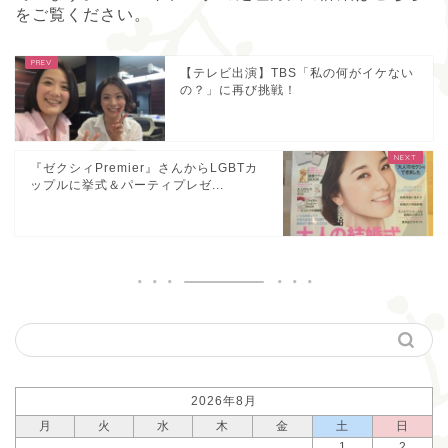
をご覧ください
。
【テレビ出演】TBS「私の何がイケない
の？」に再び挑戦！
『ゼクシィPremier』さんからLGBTカ
ップルに挙式＆パーティプレゼ...
2026年8月
月
火
水
木
金
土
日
1
2