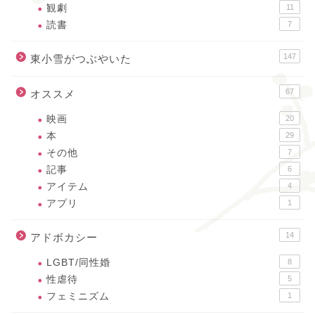
観劇
11
読書
7
147
東小雪がつぶやいた
67
オススメ
映画
20
本
29
その他
7
記事
6
アイテム
4
アプリ
1
14
アドボカシー
LGBT/同性婚
8
性虐待
5
フェミニズム
1