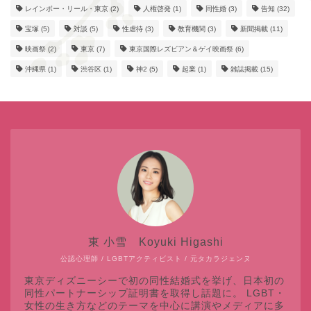
レインボー・リール・東京
(2)
人権啓発
(1)
同性婚
(3)
告知
(32)
宝塚
(5)
対談
(5)
性虐待
(3)
教育機関
(3)
新聞掲載
(11)
映画祭
(2)
東京
(7)
東京国際レズビアン＆ゲイ映画祭
(6)
沖縄県
(1)
渋谷区
(1)
神2
(5)
起業
(1)
雑誌掲載
(15)
東 小雪 Koyuki Higashi
公認心理師 / LGBTアクティビスト / 元タカラジェンヌ
東京ディズニーシーで初の同性結婚式を挙げ、日本初の
同性パートナーシップ証明書を取得し話題に。 LGBT・
女性の生き方などのテーマを中心に講演やメディアに多