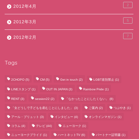
2
2012年4月
5
2012年3月
7
2012年2月
Tags
2CHOPO
(5)
CM
(5)
Get in touch
(2)
LGBT差別禁止
(1)
LINEスタンプ
(1)
OUT IN JAPAN
(3)
Rainbow Pride
(1)
RENT
(3)
session22
(2)
「なかったことにしたくない」
(8)
「女どうしで子どもを産むことにしました」
(3)
ご案内
(2)
つぶやき
(1)
アール・ブリュット
(3)
インタビュー
(4)
オンラインマガジン
(1)
コラム
(4)
テレビ
(44)
ニューヨーク
(1)
ニューヨークプライド
(1)
ハートネットTV
(6)
パートナー証明書
(1)