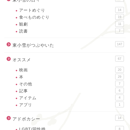
アートめぐり
14
食べものめぐり
19
観劇
11
読書
7
147
東小雪がつぶやいた
67
オススメ
映画
20
本
29
その他
7
記事
6
アイテム
4
アプリ
1
14
アドボカシー
LGBT/同性婚
8