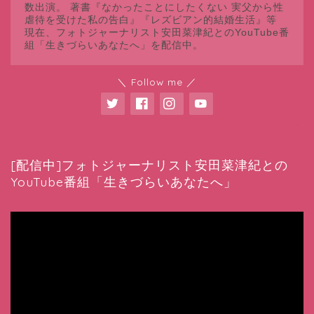
数出演。 著書『なかったことにしたくない 実父から性
虐待を受けた私の告白』『レズビアン的結婚生活』等
現在、フォトジャーナリスト安田菜津紀とのYouTube番
組「生きづらいあなたへ」を配信中。
＼ Follow me ／
[配信中]フォトジャーナリスト安田菜津紀との
YouTube番組「生きづらいあなたへ」
動
画
プ
レ
ー
ヤ
ー