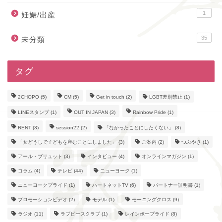
1
妊娠/出産
35
未分類
タグ
2CHOPO
(5)
CM
(5)
Get in touch
(2)
LGBT差別禁止
(1)
LINEスタンプ
(1)
OUT IN JAPAN
(3)
Rainbow Pride
(1)
RENT
(3)
session22
(2)
「なかったことにしたくない」
(8)
「女どうしで子どもを産むことにしました」
(3)
ご案内
(2)
つぶやき
(1)
アール・ブリュット
(3)
インタビュー
(4)
オンラインマガジン
(1)
コラム
(4)
テレビ
(44)
ニューヨーク
(1)
ニューヨークプライド
(1)
ハートネットTV
(6)
パートナー証明書
(1)
プロモーションビデオ
(2)
モデル
(1)
モーニングクロス
(9)
ラジオ
(11)
ラブピースクラブ
(1)
レインボープライド
(8)