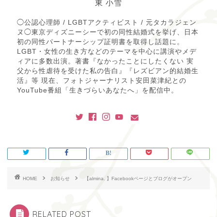
東 小雪
◯公認心理師 / LGBTアクティビスト / 元タカラジェン
ヌ◯東京ディズニーシーで初の同性結婚式を挙げ、日本
初の同性パートナーシップ証明書を取得し話題に。
LGBT・女性の生き方などのテーマを中心に講演やメデ
ィアに多数出演。著書『なかったことにしたくない 実
父から性虐待を受けた私の告白』『レズビアン的結婚生
活』等 現在、フォトジャーナリスト安田菜津紀との
YouTube番組「生きづらいあなたへ」を配信中。
HOME
お知らせ
【almina. 】Facebookページとブログがオープン
RELATED POST