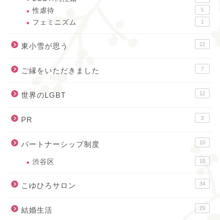
性虐待
5
フェミニズム
1
22
東小雪が思う
7
ご縁をいただきました
12
世界のLGBT
3
PR
10
パートナーシップ制度
渋谷区
10
34
こゆひろサロン
29
結婚生活