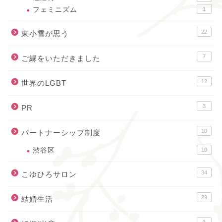
フェミニズム
1
22
東小雪が思う
7
ご縁をいただきました
12
世界のLGBT
3
PR
10
パートナーシップ制度
渋谷区
10
34
こゆひろサロン
29
結婚生活
1