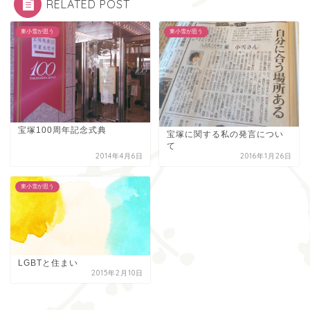
RELATED POST
東小雪が思う
東小雪が思う
宝塚100周年記念式典
宝塚に関する私の発言につい
て
2014年4月6日
2016年1月26日
東小雪が思う
LGBTと住まい
2015年2月10日