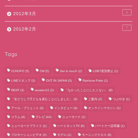
5
2012年3月
7
2012年2月
Tags
2CHOPO
(5)
CM
(5)
Get in touch
(2)
LGBT差別禁止
(1)
LINEスタンプ
(1)
OUT IN JAPAN
(3)
Rainbow Pride
(1)
RENT
(3)
session22
(2)
「なかったことにしたくない」
(8)
「女どうしで子どもを産むことにしました」
(3)
ご案内
(2)
つぶやき
(1)
アール・ブリュット
(3)
インタビュー
(4)
オンラインマガジン
(1)
コラム
(4)
テレビ
(44)
ニューヨーク
(1)
ニューヨークプライド
(1)
ハートネットTV
(6)
パートナー証明書
(1)
プロモーションビデオ
(2)
モデル
(1)
モーニングクロス
(9)