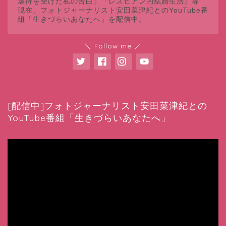
虐待を受けた私の告白』『レズビアン的結婚生活』等
現在、フォトジャーナリスト安田菜津紀とのYouTube番
組「生きづらいあなたへ」を配信中。
＼ Follow me ／
[配信中]フォトジャーナリスト安田菜津紀との
YouTube番組「生きづらいあなたへ」
動
画
プ
レ
ー
ヤ
ー