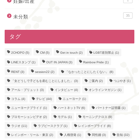
妊娠/出産
35
未分類
タグ
2CHOPO
(5)
CM
(5)
Get in touch
(2)
LGBT差別禁止
(1)
LINEスタンプ
(1)
OUT IN JAPAN
(3)
Rainbow Pride
(1)
RENT
(3)
session22
(2)
「なかったことにしたくない」
(8)
「女どうしで子どもを産むことにしました」
(3)
ご案内
(2)
つぶやき
(1)
アール・ブリュット
(3)
インタビュー
(4)
オンラインマガジン
(1)
コラム
(4)
テレビ
(44)
ニューヨーク
(1)
ニューヨークプライド
(1)
ハートネットTV
(6)
パートナー証明書
(1)
プロモーションビデオ
(2)
モデル
(1)
モーニングクロス
(9)
ラジオ
(11)
ラブピースクラブ
(1)
レインボープライド
(8)
レインボー・リール・東京
(2)
人権啓発
(1)
同性婚
(3)
告知
(32)