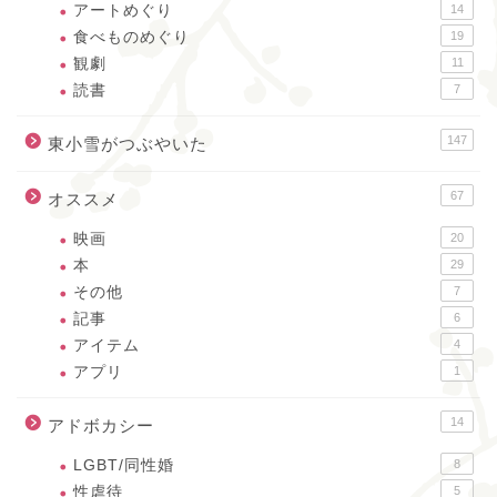
アートめぐり
14
食べものめぐり
19
観劇
11
読書
7
147
東小雪がつぶやいた
67
オススメ
映画
20
本
29
その他
7
記事
6
アイテム
4
アプリ
1
14
アドボカシー
LGBT/同性婚
8
性虐待
5