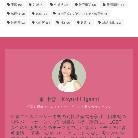
宝塚
(5)
対談
(5)
性虐待
(3)
教育機関
(3)
新聞掲載
(11)
映画祭
(2)
東京
(7)
東京国際レズビアン＆ゲイ映画祭
(6)
沖縄県
(1)
渋谷区
(1)
神2
(5)
起業
(1)
雑誌掲載
(15)
東 小雪 Koyuki Higashi
公認心理師 / LGBTアクティビスト / 元タカラジェンヌ
東京ディズニーシーで初の同性結婚式を挙げ、日本初の
同性パートナーシップ証明書を取得し話題に。 LGBT・
女性の生き方などのテーマを中心に講演やメディアに多
数出演。 著書『なかったことにしたくない 実父から性