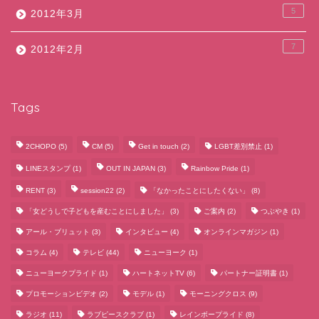
5
2012年3月
7
2012年2月
Tags
2CHOPO
(5)
CM
(5)
Get in touch
(2)
LGBT差別禁止
(1)
LINEスタンプ
(1)
OUT IN JAPAN
(3)
Rainbow Pride
(1)
RENT
(3)
session22
(2)
「なかったことにしたくない」
(8)
「女どうしで子どもを産むことにしました」
(3)
ご案内
(2)
つぶやき
(1)
アール・ブリュット
(3)
インタビュー
(4)
オンラインマガジン
(1)
コラム
(4)
テレビ
(44)
ニューヨーク
(1)
ニューヨークプライド
(1)
ハートネットTV
(6)
パートナー証明書
(1)
プロモーションビデオ
(2)
モデル
(1)
モーニングクロス
(9)
ラジオ
(11)
ラブピースクラブ
(1)
レインボープライド
(8)