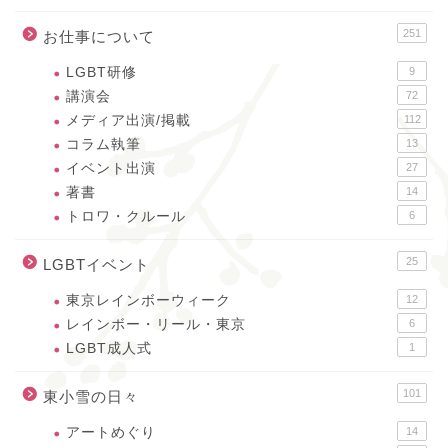
251
お仕事について
LGBT研修
9
講演会
72
メディア出演/掲載
112
コラム執筆
13
イベント出演
27
著書
14
トロワ・クルール
6
25
LGBTイベント
東京レインボーウィーク
12
レインボー・リール・東京
6
LGBT成人式
1
101
東小雪の日々
アートめぐり
14