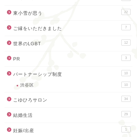
22
東小雪が思う
7
ご縁をいただきました
12
世界のLGBT
3
PR
10
パートナーシップ制度
渋谷区
10
34
こゆひろサロン
29
結婚生活
1
妊娠/出産