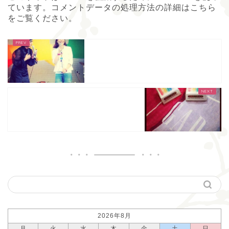
ています。
コメントデータの処理方法の詳細はこちら
をご覧ください
。
2026年8月
月
火
水
木
金
土
日