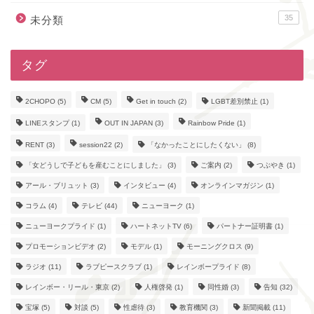
35
未分類
タグ
2CHOPO
(5)
CM
(5)
Get in touch
(2)
LGBT差別禁止
(1)
LINEスタンプ
(1)
OUT IN JAPAN
(3)
Rainbow Pride
(1)
RENT
(3)
session22
(2)
「なかったことにしたくない」
(8)
「女どうしで子どもを産むことにしました」
(3)
ご案内
(2)
つぶやき
(1)
アール・ブリュット
(3)
インタビュー
(4)
オンラインマガジン
(1)
コラム
(4)
テレビ
(44)
ニューヨーク
(1)
ニューヨークプライド
(1)
ハートネットTV
(6)
パートナー証明書
(1)
プロモーションビデオ
(2)
モデル
(1)
モーニングクロス
(9)
ラジオ
(11)
ラブピースクラブ
(1)
レインボープライド
(8)
レインボー・リール・東京
(2)
人権啓発
(1)
同性婚
(3)
告知
(32)
宝塚
(5)
対談
(5)
性虐待
(3)
教育機関
(3)
新聞掲載
(11)