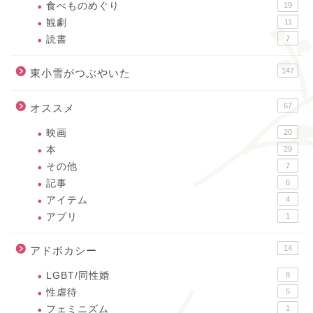
食べものめぐり
19
観劇
11
読書
7
147
東小雪がつぶやいた
67
オススメ
映画
20
本
29
その他
7
記事
6
アイテム
4
アプリ
1
14
アドボカシー
LGBT/同性婚
8
性虐待
5
フェミニズム
1