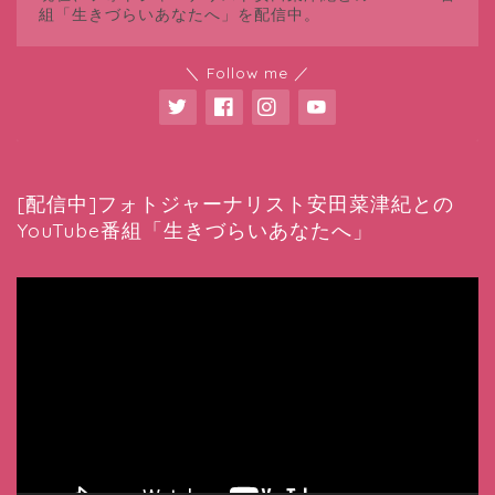
組「生きづらいあなたへ」を配信中。
＼ Follow me ／
[配信中]フォトジャーナリスト安田菜津紀との
YouTube番組「生きづらいあなたへ」
動
画
プ
レ
ー
ヤ
ー