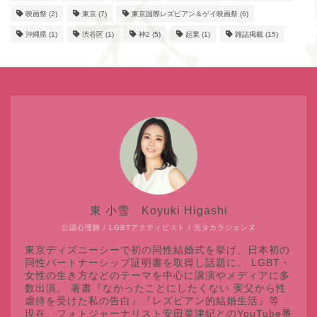
映画祭
(2)
東京
(7)
東京国際レズビアン＆ゲイ映画祭
(6)
沖縄県
(1)
渋谷区
(1)
神2
(5)
起業
(1)
雑誌掲載
(15)
東 小雪 Koyuki Higashi
公認心理師 / LGBTアクティビスト / 元タカラジェンヌ
東京ディズニーシーで初の同性結婚式を挙げ、日本初の
同性パートナーシップ証明書を取得し話題に。 LGBT・
女性の生き方などのテーマを中心に講演やメディアに多
数出演。 著書『なかったことにしたくない 実父から性
虐待を受けた私の告白』『レズビアン的結婚生活』等
現在、フォトジャーナリスト安田菜津紀とのYouTube番