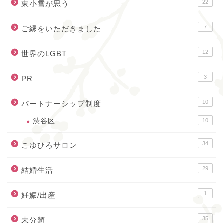
22
東小雪が思う
7
ご縁をいただきました
12
世界のLGBT
3
PR
10
パートナーシップ制度
渋谷区
10
34
こゆひろサロン
29
結婚生活
1
妊娠/出産
35
未分類