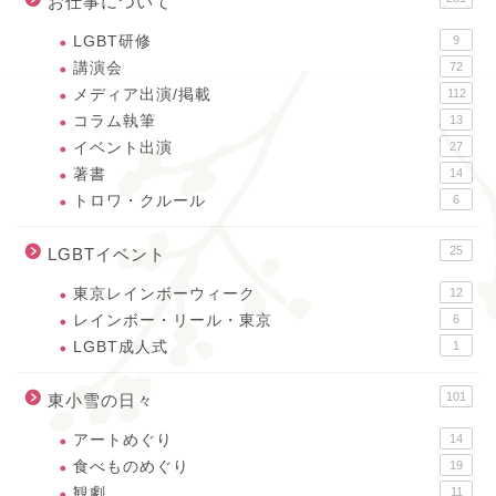
お仕事について
LGBT研修
9
講演会
72
メディア出演/掲載
112
コラム執筆
13
イベント出演
27
著書
14
トロワ・クルール
6
25
LGBTイベント
東京レインボーウィーク
12
レインボー・リール・東京
6
LGBT成人式
1
101
東小雪の日々
アートめぐり
14
食べものめぐり
19
観劇
11