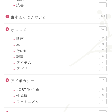
読書
7
147
東小雪がつぶやいた
67
オススメ
映画
20
本
29
その他
7
記事
6
アイテム
4
アプリ
1
14
アドボカシー
LGBT/同性婚
8
性虐待
5
フェミニズム
1