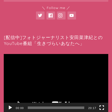
＼ Follow me ／
[配信中]フォトジャーナリスト安田菜津紀との
YouTube番組「生きづらいあなたへ」
動
画
プ
レ
ー
ヤ
ー
00:00
20:17