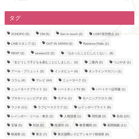
タグ
2CHOPO
(5)
CM
(5)
Get in touch
(2)
LGBT差別禁止
(1)
LINEスタンプ
(1)
OUT IN JAPAN
(3)
Rainbow Pride
(1)
RENT
(3)
session22
(2)
「なかったことにしたくない」
(8)
「女どうしで子どもを産むことにしました」
(3)
ご案内
(2)
つぶやき
(1)
アール・ブリュット
(3)
インタビュー
(4)
オンラインマガジン
(1)
コラム
(4)
テレビ
(44)
ニューヨーク
(1)
ニューヨークプライド
(1)
ハートネットTV
(6)
パートナー証明書
(1)
プロモーションビデオ
(2)
モデル
(1)
モーニングクロス
(9)
ラジオ
(11)
ラブピースクラブ
(1)
レインボープライド
(8)
レインボー・リール・東京
(2)
人権啓発
(1)
同性婚
(3)
告知
(32)
宝塚
(5)
対談
(5)
性虐待
(3)
教育機関
(3)
新聞掲載
(11)
映画祭
(2)
東京
(7)
東京国際レズビアン＆ゲイ映画祭
(6)