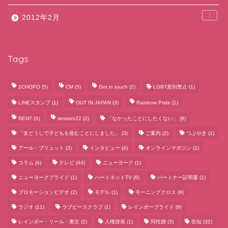
7
2012年2月
Tags
2CHOPO
(5)
CM
(5)
Get in touch
(2)
LGBT差別禁止
(1)
LINEスタンプ
(1)
OUT IN JAPAN
(3)
Rainbow Pride
(1)
RENT
(3)
session22
(2)
「なかったことにしたくない」
(8)
「女どうしで子どもを産むことにしました」
(3)
ご案内
(2)
つぶやき
(1)
アール・ブリュット
(3)
インタビュー
(4)
オンラインマガジン
(1)
コラム
(4)
テレビ
(44)
ニューヨーク
(1)
ニューヨークプライド
(1)
ハートネットTV
(6)
パートナー証明書
(1)
プロモーションビデオ
(2)
モデル
(1)
モーニングクロス
(9)
ラジオ
(11)
ラブピースクラブ
(1)
レインボープライド
(8)
レインボー・リール・東京
(2)
人権啓発
(1)
同性婚
(3)
告知
(32)