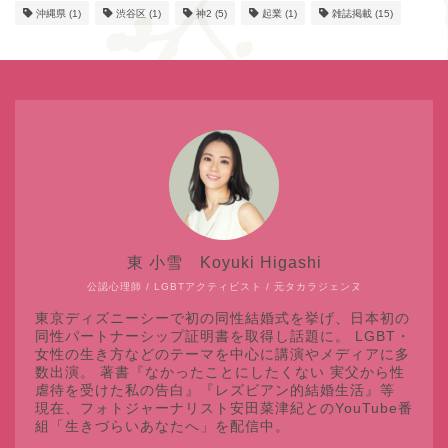
沖縄県
(1)
渋谷区
(1)
神2
(5)
起業
(1)
雑誌掲載
(15)
東 小雪 Koyuki Higashi
公認心理師 / LGBTアクティビスト / 元タカラジェンヌ
東京ディズニーシーで初の同性結婚式を挙げ、日本初の
同性パートナーシップ証明書を取得し話題に。 LGBT・
女性の生き方などのテーマを中心に講演やメディアに多
数出演。 著書『なかったことにしたくない 実父から性
虐待を受けた私の告白』『レズビアン的結婚生活』等
現在、フォトジャーナリスト安田菜津紀とのYouTube番
組「生きづらいあなたへ」を配信中。