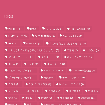
Tags
2CHOPO
(5)
CM
(5)
Get in touch
(2)
LGBT差別禁止
(1)
LINEスタンプ
(1)
OUT IN JAPAN
(3)
Rainbow Pride
(1)
RENT
(3)
session22
(2)
「なかったことにしたくない」
(8)
「女どうしで子どもを産むことにしました」
(3)
ご案内
(2)
つぶやき
(1)
アール・ブリュット
(3)
インタビュー
(4)
オンラインマガジン
(1)
コラム
(4)
テレビ
(44)
ニューヨーク
(1)
ニューヨークプライド
(1)
ハートネットTV
(6)
パートナー証明書
(1)
プロモーションビデオ
(2)
モデル
(1)
モーニングクロス
(9)
ラジオ
(11)
ラブピースクラブ
(1)
レインボープライド
(8)
レインボー・リール・東京
(2)
人権啓発
(1)
同性婚
(3)
告知
(32)
宝塚
(5)
対談
(5)
性虐待
(3)
教育機関
(3)
新聞掲載
(11)
映画祭
(2)
東京
(7)
東京国際レズビアン＆ゲイ映画祭
(6)