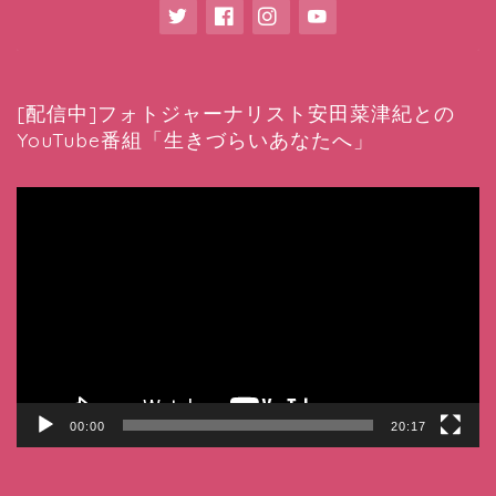
[配信中]フォトジャーナリスト安田菜津紀との
YouTube番組「生きづらいあなたへ」
動
画
プ
レ
ー
ヤ
ー
00:00
20:17