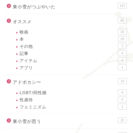
147
東小雪がつぶやいた
67
オススメ
映画
20
本
29
その他
7
記事
6
アイテム
4
アプリ
1
14
アドボカシー
LGBT/同性婚
8
性虐待
5
フェミニズム
1
22
東小雪が思う