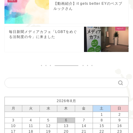
【動画紹介】it gets better EYのベスブ
ルックさん
毎日新聞メディアカフェ「LGBTをめぐ
る法制度の今」に来ました
2026年8月
月
火
水
木
金
土
日
1
2
3
4
5
6
7
8
9
10
11
12
13
14
15
16
17
18
19
20
21
22
23