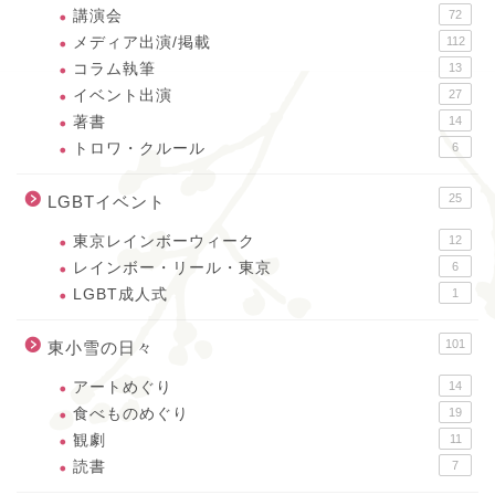
講演会
72
メディア出演/掲載
112
コラム執筆
13
イベント出演
27
著書
14
トロワ・クルール
6
25
LGBTイベント
東京レインボーウィーク
12
レインボー・リール・東京
6
LGBT成人式
1
101
東小雪の日々
アートめぐり
14
食べものめぐり
19
観劇
11
読書
7