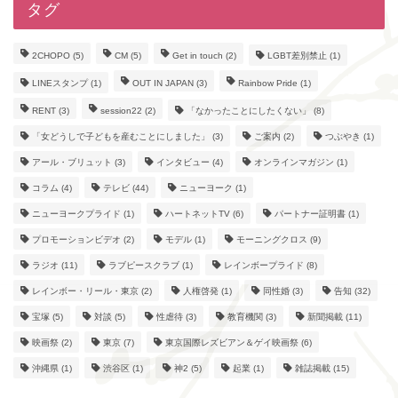
タグ
2CHOPO
(5)
CM
(5)
Get in touch
(2)
LGBT差別禁止
(1)
LINEスタンプ
(1)
OUT IN JAPAN
(3)
Rainbow Pride
(1)
RENT
(3)
session22
(2)
「なかったことにしたくない」
(8)
「女どうしで子どもを産むことにしました」
(3)
ご案内
(2)
つぶやき
(1)
アール・ブリュット
(3)
インタビュー
(4)
オンラインマガジン
(1)
コラム
(4)
テレビ
(44)
ニューヨーク
(1)
ニューヨークプライド
(1)
ハートネットTV
(6)
パートナー証明書
(1)
プロモーションビデオ
(2)
モデル
(1)
モーニングクロス
(9)
ラジオ
(11)
ラブピースクラブ
(1)
レインボープライド
(8)
レインボー・リール・東京
(2)
人権啓発
(1)
同性婚
(3)
告知
(32)
宝塚
(5)
対談
(5)
性虐待
(3)
教育機関
(3)
新聞掲載
(11)
映画祭
(2)
東京
(7)
東京国際レズビアン＆ゲイ映画祭
(6)
沖縄県
(1)
渋谷区
(1)
神2
(5)
起業
(1)
雑誌掲載
(15)