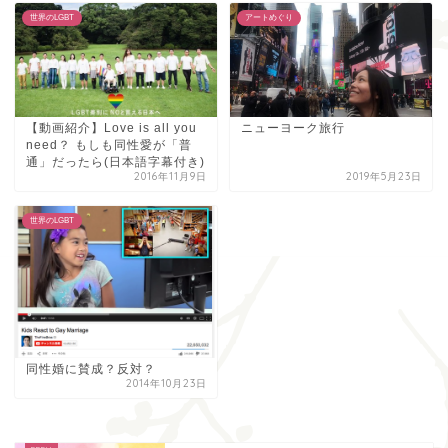
世界のLGBT
アートめぐり
【動画紹介】Love is all you
ニューヨーク旅行
need？ もしも同性愛が「普
通」だったら(日本語字幕付き)
2016年11月9日
2019年5月23日
世界のLGBT
同性婚に賛成？反対？
2014年10月23日