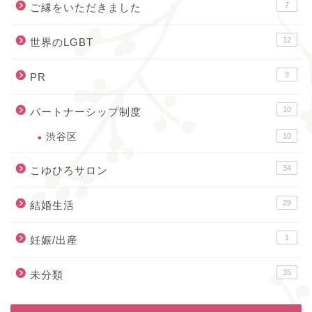
7
ご縁をいただきました
12
世界のLGBT
3
PR
10
パートナーシップ制度
渋谷区
10
34
こゆひろサロン
29
結婚生活
1
妊娠/出産
35
未分類