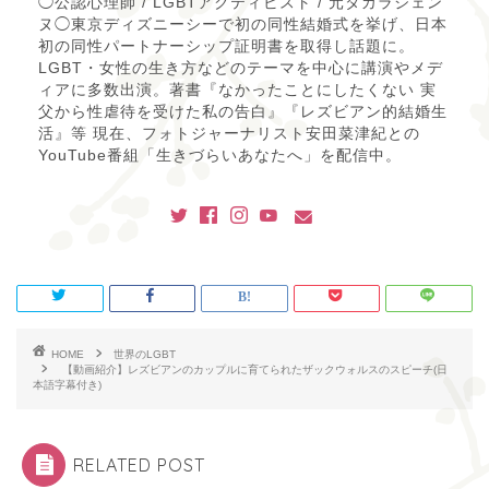
◯公認心理師 / LGBTアクティビスト / 元タカラジェン
ヌ◯東京ディズニーシーで初の同性結婚式を挙げ、日本
初の同性パートナーシップ証明書を取得し話題に。
LGBT・女性の生き方などのテーマを中心に講演やメデ
ィアに多数出演。著書『なかったことにしたくない 実
父から性虐待を受けた私の告白』『レズビアン的結婚生
活』等 現在、フォトジャーナリスト安田菜津紀との
YouTube番組「生きづらいあなたへ」を配信中。
HOME
世界のLGBT
【動画紹介】レズビアンのカップルに育てられたザックウォルスのスピーチ(日
本語字幕付き)
RELATED POST