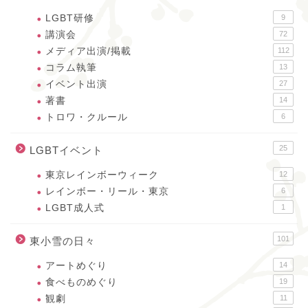
LGBT研修
9
講演会
72
メディア出演/掲載
112
コラム執筆
13
イベント出演
27
著書
14
トロワ・クルール
6
25
LGBTイベント
東京レインボーウィーク
12
レインボー・リール・東京
6
LGBT成人式
1
101
東小雪の日々
アートめぐり
14
食べものめぐり
19
観劇
11