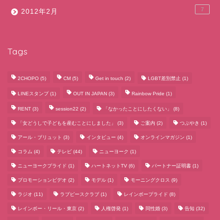
7
2012年2月
Tags
2CHOPO
(5)
CM
(5)
Get in touch
(2)
LGBT差別禁止
(1)
LINEスタンプ
(1)
OUT IN JAPAN
(3)
Rainbow Pride
(1)
RENT
(3)
session22
(2)
「なかったことにしたくない」
(8)
「女どうしで子どもを産むことにしました」
(3)
ご案内
(2)
つぶやき
(1)
アール・ブリュット
(3)
インタビュー
(4)
オンラインマガジン
(1)
コラム
(4)
テレビ
(44)
ニューヨーク
(1)
ニューヨークプライド
(1)
ハートネットTV
(6)
パートナー証明書
(1)
プロモーションビデオ
(2)
モデル
(1)
モーニングクロス
(9)
ラジオ
(11)
ラブピースクラブ
(1)
レインボープライド
(8)
レインボー・リール・東京
(2)
人権啓発
(1)
同性婚
(3)
告知
(32)