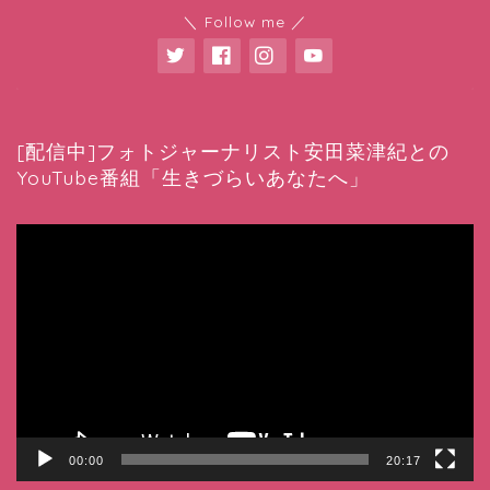
＼ Follow me ／
[配信中]フォトジャーナリスト安田菜津紀との
YouTube番組「生きづらいあなたへ」
動
画
プ
レ
ー
ヤ
ー
00:00
20:17