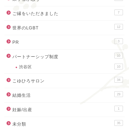
7
ご縁をいただきました
12
世界のLGBT
3
PR
10
パートナーシップ制度
渋谷区
10
34
こゆひろサロン
29
結婚生活
1
妊娠/出産
35
未分類