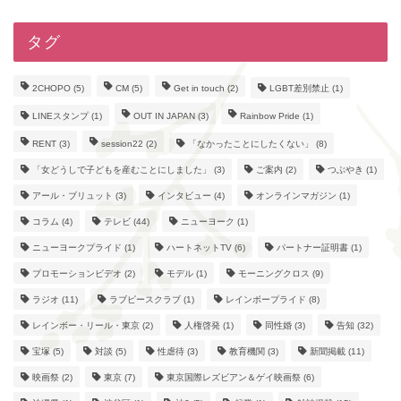
タグ
2CHOPO
(5)
CM
(5)
Get in touch
(2)
LGBT差別禁止
(1)
LINEスタンプ
(1)
OUT IN JAPAN
(3)
Rainbow Pride
(1)
RENT
(3)
session22
(2)
「なかったことにしたくない」
(8)
「女どうしで子どもを産むことにしました」
(3)
ご案内
(2)
つぶやき
(1)
アール・ブリュット
(3)
インタビュー
(4)
オンラインマガジン
(1)
コラム
(4)
テレビ
(44)
ニューヨーク
(1)
ニューヨークプライド
(1)
ハートネットTV
(6)
パートナー証明書
(1)
プロモーションビデオ
(2)
モデル
(1)
モーニングクロス
(9)
ラジオ
(11)
ラブピースクラブ
(1)
レインボープライド
(8)
レインボー・リール・東京
(2)
人権啓発
(1)
同性婚
(3)
告知
(32)
宝塚
(5)
対談
(5)
性虐待
(3)
教育機関
(3)
新聞掲載
(11)
映画祭
(2)
東京
(7)
東京国際レズビアン＆ゲイ映画祭
(6)