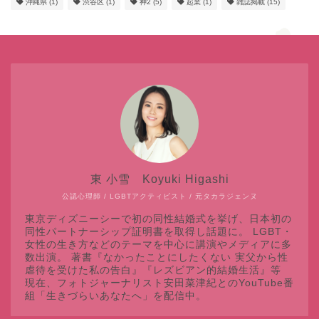
沖縄県
(1)
渋谷区
(1)
神2
(5)
起業
(1)
雑誌掲載
(15)
東 小雪 Koyuki Higashi
公認心理師 / LGBTアクティビスト / 元タカラジェンヌ
東京ディズニーシーで初の同性結婚式を挙げ、日本初の
同性パートナーシップ証明書を取得し話題に。 LGBT・
女性の生き方などのテーマを中心に講演やメディアに多
数出演。 著書『なかったことにしたくない 実父から性
虐待を受けた私の告白』『レズビアン的結婚生活』等
現在、フォトジャーナリスト安田菜津紀とのYouTube番
組「生きづらいあなたへ」を配信中。