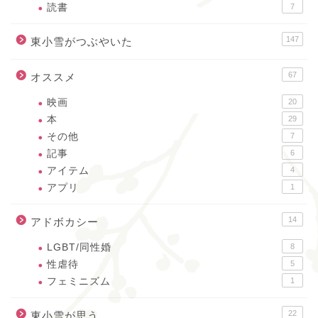
読書
7
147
東小雪がつぶやいた
67
オススメ
映画
20
本
29
その他
7
記事
6
アイテム
4
アプリ
1
14
アドボカシー
LGBT/同性婚
8
性虐待
5
フェミニズム
1
22
東小雪が思う